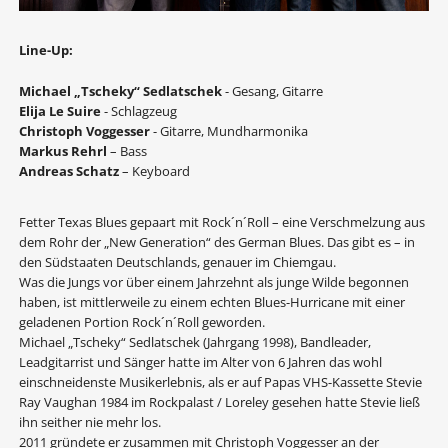
Line-Up:
Michael „Tscheky“ Sedlatschek
- Gesang, Gitarre
Elija Le Suire
- Schlagzeug
Christoph Voggesser
- Gitarre, Mundharmonika
Markus Rehrl
– Bass
Andreas Schatz
– Keyboard
Fetter Texas Blues gepaart mit Rock´n´Roll – eine Verschmelzung aus
dem Rohr der „New Generation“ des German Blues. Das gibt es – in
den Südstaaten Deutschlands, genauer im Chiemgau.
Was die Jungs vor über einem Jahrzehnt als junge Wilde begonnen
haben, ist mittlerweile zu einem echten Blues-Hurricane mit einer
geladenen Portion Rock´n´Roll geworden.
Michael „Tscheky“ Sedlatschek (Jahrgang 1998), Bandleader,
Leadgitarrist und Sänger hatte im Alter von 6 Jahren das wohl
einschneidenste Musikerlebnis, als er auf Papas VHS-Kassette Stevie
Ray Vaughan 1984 im Rockpalast / Loreley gesehen hatte Stevie ließ
ihn seither nie mehr los.
2011 gründete er zusammen mit Christoph Voggesser an der